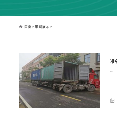
首页
车间展示
>
>
准
...