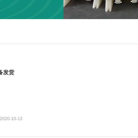
备发货
2020-10-13