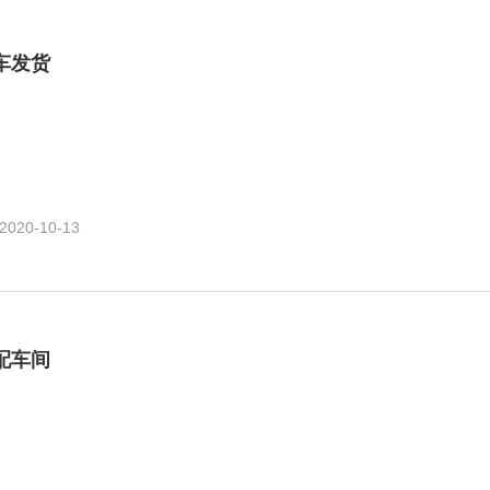
车发货
2020-10-13
配车间