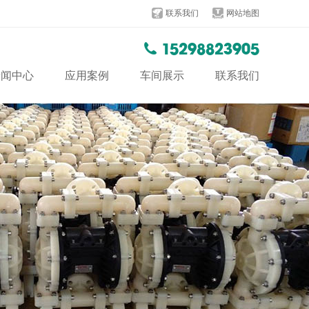
联系我们
网站地图
15298823905
新闻中心
应用案例
车间展示
联系我们